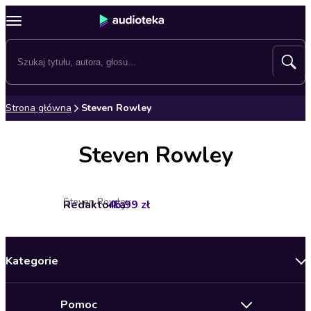
Strona główna
Steven Rowley
Steven Rowley
Steven Rowley
Redaktorka
45,99 zł
Kategorie
Nowości
Pomoc