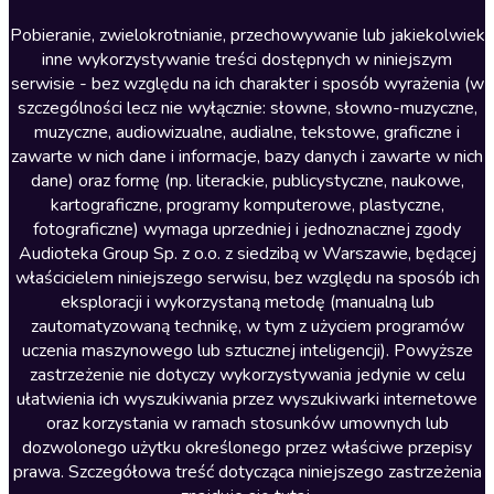
Literatura anglojęzyczna
Pobieranie, zwielokrotnianie, przechowywanie lub jakiekolwiek
inne wykorzystywanie treści dostępnych w niniejszym
Literatura faktu
serwisie - bez względu na ich charakter i sposób wyrażenia (w
szczególności lecz nie wyłącznie: słowne, słowno-muzyczne,
Literatura obyczajowa
muzyczne, audiowizualne, audialne, tekstowe, graficzne i
Literatura piękna obca
zawarte w nich dane i informacje, bazy danych i zawarte w nich
dane) oraz formę (np. literackie, publicystyczne, naukowe,
Literatura piękna polska
kartograficzne, programy komputerowe, plastyczne,
Nagrania relaksacyjne
fotograficzne) wymaga uprzedniej i jednoznacznej zgody
Audioteka Group Sp. z o.o. z siedzibą w Warszawie, będącej
Nauka języków
właścicielem niniejszego serwisu, bez względu na sposób ich
Nauki humanistyczne
eksploracji i wykorzystaną metodę (manualną lub
zautomatyzowaną technikę, w tym z użyciem programów
Podcasty i audycje
uczenia maszynowego lub sztucznej inteligencji). Powyższe
Polityka
zastrzeżenie nie dotyczy wykorzystywania jedynie w celu
ułatwienia ich wyszukiwania przez wyszukiwarki internetowe
Prasa
oraz korzystania w ramach stosunków umownych lub
Religia
dozwolonego użytku określonego przez właściwe przepisy
prawa. Szczegółowa treść dotycząca niniejszego zastrzeżenia
Romans