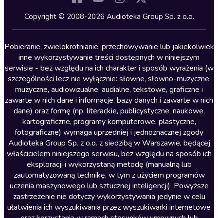
Kryminały
Copyright © 2008-2026 Audioteka Group Sp. z o.o.
Lektury szkolne
Literatura anglojęzyczna
Pobieranie, zwielokrotnianie, przechowywanie lub jakiekolwiek
inne wykorzystywanie treści dostępnych w niniejszym
Literatura faktu
serwisie - bez względu na ich charakter i sposób wyrażenia (w
szczególności lecz nie wyłącznie: słowne, słowno-muzyczne,
Literatura obyczajowa
muzyczne, audiowizualne, audialne, tekstowe, graficzne i
Literatura piękna obca
zawarte w nich dane i informacje, bazy danych i zawarte w nich
dane) oraz formę (np. literackie, publicystyczne, naukowe,
Literatura piękna polska
kartograficzne, programy komputerowe, plastyczne,
Nagrania relaksacyjne
fotograficzne) wymaga uprzedniej i jednoznacznej zgody
Audioteka Group Sp. z o.o. z siedzibą w Warszawie, będącej
Nauka języków
właścicielem niniejszego serwisu, bez względu na sposób ich
Nauki humanistyczne
eksploracji i wykorzystaną metodę (manualną lub
zautomatyzowaną technikę, w tym z użyciem programów
Podcasty i audycje
uczenia maszynowego lub sztucznej inteligencji). Powyższe
Polityka
zastrzeżenie nie dotyczy wykorzystywania jedynie w celu
ułatwienia ich wyszukiwania przez wyszukiwarki internetowe
Prasa