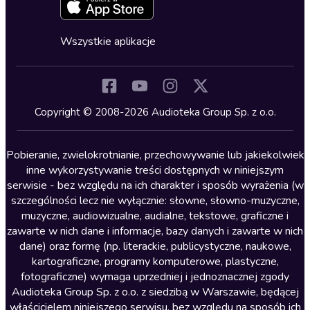
Zapowiedzi
Fantastyka
Cykle audiobooków
Horror
Wszystkie aplikacje
Inne języki
Komedia
Kryminały
Copyright © 2008-2026 Audioteka Group Sp. z o.o.
Lektury szkolne
Literatura anglojęzyczna
Pobieranie, zwielokrotnianie, przechowywanie lub jakiekolwiek
inne wykorzystywanie treści dostępnych w niniejszym
Literatura faktu
serwisie - bez względu na ich charakter i sposób wyrażenia (w
szczególności lecz nie wyłącznie: słowne, słowno-muzyczne,
Literatura obyczajowa
muzyczne, audiowizualne, audialne, tekstowe, graficzne i
Literatura piękna obca
zawarte w nich dane i informacje, bazy danych i zawarte w nich
dane) oraz formę (np. literackie, publicystyczne, naukowe,
Literatura piękna polska
kartograficzne, programy komputerowe, plastyczne,
Nagrania relaksacyjne
fotograficzne) wymaga uprzedniej i jednoznacznej zgody
Audioteka Group Sp. z o.o. z siedzibą w Warszawie, będącej
Nauka języków
właścicielem niniejszego serwisu, bez względu na sposób ich