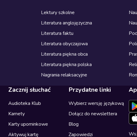
Lektury szkolne
Nau
Literatura anglojęzyczna
Nau
Literatura faktu
Pod
Literatura obyczajowa
Pol
Literatura piękna obca
Pra
Literatura piękna polska
Reli
Nagrania relaksacyjne
Ro
Zacznij słuchać
Przydatne linki
Ap
Audioteka Klub
Wybierz wersję językową
Karnety
Dołącz do newslettera
Karty upominkowe
Blog
Wsz
Aktywuj kartę
Zapowiedzi