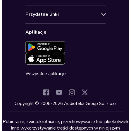
Pomoc
Audioseriale
Audioteka Klub
Regulamin
Biografie
Przydatne linki
Karnety
Polityka prywatności
Biznes, marketing, ekonomia
Wybierz wersję językową
Karty upominkowe
Ustawienia prywatności
Dla dzieci
Aplikacje
Dołącz do newslettera
Aktywuj kartę
Formularz zgłaszania nielegalnych treści
Dla młodzieży
Blog
Oferta dla firm i bibliotek
Deklaracja dostępności
Erotyczne
Zapowiedzi
Fantastyka
Cykle audiobooków
Horror
Wszystkie aplikacje
Inne języki
Komedia
Kryminały
Copyright © 2008-2026 Audioteka Group Sp. z o.o.
Lektury szkolne
Literatura anglojęzyczna
Pobieranie, zwielokrotnianie, przechowywanie lub jakiekolwiek
inne wykorzystywanie treści dostępnych w niniejszym