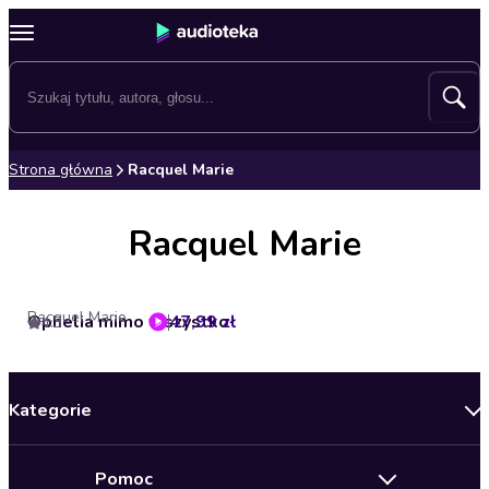
Strona główna
Racquel Marie
Racquel Marie
Racquel Marie
Ophelia mimo wszystko
47,99 zł
4.3
Kategorie
Nowości
Pomoc