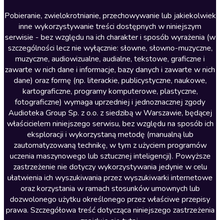
Literatura anglojęzyczna
Pobieranie, zwielokrotnianie, przechowywanie lub jakiekolwiek
inne wykorzystywanie treści dostępnych w niniejszym
Literatura faktu
serwisie - bez względu na ich charakter i sposób wyrażenia (w
szczególności lecz nie wyłącznie: słowne, słowno-muzyczne,
Literatura obyczajowa
muzyczne, audiowizualne, audialne, tekstowe, graficzne i
Literatura piękna obca
zawarte w nich dane i informacje, bazy danych i zawarte w nich
dane) oraz formę (np. literackie, publicystyczne, naukowe,
Literatura piękna polska
kartograficzne, programy komputerowe, plastyczne,
Nagrania relaksacyjne
fotograficzne) wymaga uprzedniej i jednoznacznej zgody
Audioteka Group Sp. z o.o. z siedzibą w Warszawie, będącej
Nauka języków
właścicielem niniejszego serwisu, bez względu na sposób ich
Nauki humanistyczne
eksploracji i wykorzystaną metodę (manualną lub
zautomatyzowaną technikę, w tym z użyciem programów
Podcasty i audycje
uczenia maszynowego lub sztucznej inteligencji). Powyższe
Polityka
zastrzeżenie nie dotyczy wykorzystywania jedynie w celu
ułatwienia ich wyszukiwania przez wyszukiwarki internetowe
Prasa
oraz korzystania w ramach stosunków umownych lub
Religia
dozwolonego użytku określonego przez właściwe przepisy
prawa. Szczegółowa treść dotycząca niniejszego zastrzeżenia
Romans