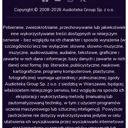
Kryminały
Copyright © 2008-2026 Audioteka Group Sp. z o.o.
Lektury szkolne
Literatura anglojęzyczna
Pobieranie, zwielokrotnianie, przechowywanie lub jakiekolwiek
inne wykorzystywanie treści dostępnych w niniejszym
Literatura faktu
serwisie - bez względu na ich charakter i sposób wyrażenia (w
szczególności lecz nie wyłącznie: słowne, słowno-muzyczne,
Literatura obyczajowa
muzyczne, audiowizualne, audialne, tekstowe, graficzne i
Literatura piękna obca
zawarte w nich dane i informacje, bazy danych i zawarte w nich
dane) oraz formę (np. literackie, publicystyczne, naukowe,
Literatura piękna polska
kartograficzne, programy komputerowe, plastyczne,
Nagrania relaksacyjne
fotograficzne) wymaga uprzedniej i jednoznacznej zgody
Audioteka Group Sp. z o.o. z siedzibą w Warszawie, będącej
Nauka języków
właścicielem niniejszego serwisu, bez względu na sposób ich
Nauki humanistyczne
eksploracji i wykorzystaną metodę (manualną lub
zautomatyzowaną technikę, w tym z użyciem programów
Podcasty i audycje
uczenia maszynowego lub sztucznej inteligencji). Powyższe
Polityka
zastrzeżenie nie dotyczy wykorzystywania jedynie w celu
ułatwienia ich wyszukiwania przez wyszukiwarki internetowe
Prasa