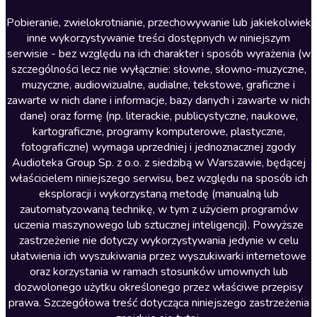
Literatura anglojęzyczna
Pobieranie, zwielokrotnianie, przechowywanie lub jakiekolwiek
inne wykorzystywanie treści dostępnych w niniejszym
Literatura faktu
serwisie - bez względu na ich charakter i sposób wyrażenia (w
szczególności lecz nie wyłącznie: słowne, słowno-muzyczne,
Literatura obyczajowa
muzyczne, audiowizualne, audialne, tekstowe, graficzne i
Literatura piękna obca
zawarte w nich dane i informacje, bazy danych i zawarte w nich
dane) oraz formę (np. literackie, publicystyczne, naukowe,
Literatura piękna polska
kartograficzne, programy komputerowe, plastyczne,
Nagrania relaksacyjne
fotograficzne) wymaga uprzedniej i jednoznacznej zgody
Audioteka Group Sp. z o.o. z siedzibą w Warszawie, będącej
Nauka języków
właścicielem niniejszego serwisu, bez względu na sposób ich
Nauki humanistyczne
eksploracji i wykorzystaną metodę (manualną lub
zautomatyzowaną technikę, w tym z użyciem programów
Podcasty i audycje
uczenia maszynowego lub sztucznej inteligencji). Powyższe
Polityka
zastrzeżenie nie dotyczy wykorzystywania jedynie w celu
ułatwienia ich wyszukiwania przez wyszukiwarki internetowe
Prasa
oraz korzystania w ramach stosunków umownych lub
Religia
dozwolonego użytku określonego przez właściwe przepisy
prawa. Szczegółowa treść dotycząca niniejszego zastrzeżenia
Romans