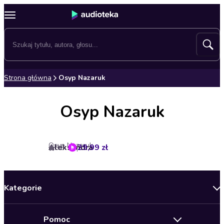
Strona główna
Osyp Nazaruk
Osyp Nazaruk
Osyp Nazaruk
Aleksandra
29,99 zł
3.3
Kategorie
Nowości
Pomoc