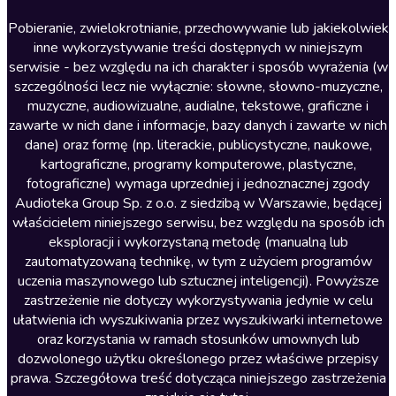
Literatura anglojęzyczna
Pobieranie, zwielokrotnianie, przechowywanie lub jakiekolwiek
inne wykorzystywanie treści dostępnych w niniejszym
Literatura faktu
serwisie - bez względu na ich charakter i sposób wyrażenia (w
szczególności lecz nie wyłącznie: słowne, słowno-muzyczne,
Literatura obyczajowa
muzyczne, audiowizualne, audialne, tekstowe, graficzne i
Literatura piękna obca
zawarte w nich dane i informacje, bazy danych i zawarte w nich
dane) oraz formę (np. literackie, publicystyczne, naukowe,
Literatura piękna polska
kartograficzne, programy komputerowe, plastyczne,
Nagrania relaksacyjne
fotograficzne) wymaga uprzedniej i jednoznacznej zgody
Audioteka Group Sp. z o.o. z siedzibą w Warszawie, będącej
Nauka języków
właścicielem niniejszego serwisu, bez względu na sposób ich
Nauki humanistyczne
eksploracji i wykorzystaną metodę (manualną lub
zautomatyzowaną technikę, w tym z użyciem programów
Podcasty i audycje
uczenia maszynowego lub sztucznej inteligencji). Powyższe
Polityka
zastrzeżenie nie dotyczy wykorzystywania jedynie w celu
ułatwienia ich wyszukiwania przez wyszukiwarki internetowe
Prasa
oraz korzystania w ramach stosunków umownych lub
Religia
dozwolonego użytku określonego przez właściwe przepisy
prawa. Szczegółowa treść dotycząca niniejszego zastrzeżenia
Romans