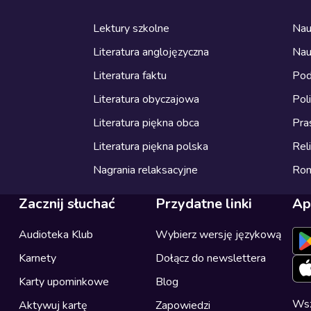
Lektury szkolne
Nau
Literatura anglojęzyczna
Nau
Literatura faktu
Pod
Literatura obyczajowa
Pol
Literatura piękna obca
Pra
Literatura piękna polska
Reli
Nagrania relaksacyjne
Ro
Zacznij słuchać
Przydatne linki
Ap
Audioteka Klub
Wybierz wersję językową
Karnety
Dołącz do newslettera
Karty upominkowe
Blog
Wsz
Aktywuj kartę
Zapowiedzi