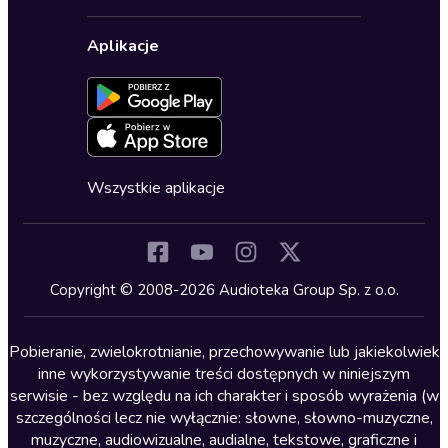
Karnety
Polityka prywatności
Biznes, marketing, ekonomia
Wybierz wersję językową
Karty upominkowe
Ustawienia prywatności
Dla dzieci
Aplikacje
Dołącz do newslettera
Aktywuj kartę
Formularz zgłaszania nielegalnych treści
Dla młodzieży
Blog
Oferta dla firm i bibliotek
Deklaracja dostępności
Erotyczne
Zapowiedzi
Fantastyka
Cykle audiobooków
Horror
Wszystkie aplikacje
Inne języki
Komedia
Kryminały
Copyright © 2008-2026 Audioteka Group Sp. z o.o.
Lektury szkolne
Literatura anglojęzyczna
Pobieranie, zwielokrotnianie, przechowywanie lub jakiekolwiek
inne wykorzystywanie treści dostępnych w niniejszym
Literatura faktu
serwisie - bez względu na ich charakter i sposób wyrażenia (w
szczególności lecz nie wyłącznie: słowne, słowno-muzyczne,
Literatura obyczajowa
muzyczne, audiowizualne, audialne, tekstowe, graficzne i