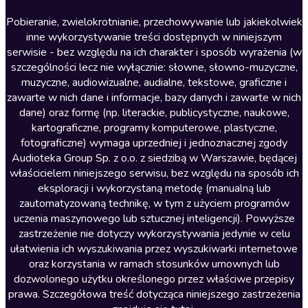
Literatura anglojęzyczna
Pobieranie, zwielokrotnianie, przechowywanie lub jakiekolwiek
inne wykorzystywanie treści dostępnych w niniejszym
Literatura faktu
serwisie - bez względu na ich charakter i sposób wyrażenia (w
szczególności lecz nie wyłącznie: słowne, słowno-muzyczne,
Literatura obyczajowa
muzyczne, audiowizualne, audialne, tekstowe, graficzne i
Literatura piękna obca
zawarte w nich dane i informacje, bazy danych i zawarte w nich
dane) oraz formę (np. literackie, publicystyczne, naukowe,
Literatura piękna polska
kartograficzne, programy komputerowe, plastyczne,
Nagrania relaksacyjne
fotograficzne) wymaga uprzedniej i jednoznacznej zgody
Audioteka Group Sp. z o.o. z siedzibą w Warszawie, będącej
Nauka języków
właścicielem niniejszego serwisu, bez względu na sposób ich
Nauki humanistyczne
eksploracji i wykorzystaną metodę (manualną lub
zautomatyzowaną technikę, w tym z użyciem programów
Podcasty i audycje
uczenia maszynowego lub sztucznej inteligencji). Powyższe
Polityka
zastrzeżenie nie dotyczy wykorzystywania jedynie w celu
ułatwienia ich wyszukiwania przez wyszukiwarki internetowe
Prasa
oraz korzystania w ramach stosunków umownych lub
Religia
dozwolonego użytku określonego przez właściwe przepisy
prawa. Szczegółowa treść dotycząca niniejszego zastrzeżenia
Romans