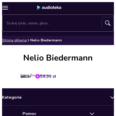
Strona główna
Nelio Biedermann
Nelio Biedermann
Nelio Biedermann
Lázár
59,99 zł
4.1
Kategorie
Nowości
Pomoc