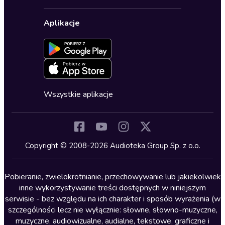
Karnety
Polityka prywatności
Biznes, marketing, ekonomia
Wybierz wersję językową
Karty upominkowe
Ustawienia prywatności
Dla dzieci
Aplikacje
Dołącz do newslettera
Aktywuj kartę
Formularz zgłaszania nielegalnych treści
Dla młodzieży
Blog
Oferta dla firm i bibliotek
Deklaracja dostępności
Erotyczne
Zapowiedzi
Fantastyka
Cykle audiobooków
Horror
Wszystkie aplikacje
Inne języki
Komedia
Kryminały
Copyright © 2008-2026 Audioteka Group Sp. z o.o.
Lektury szkolne
Literatura anglojęzyczna
Pobieranie, zwielokrotnianie, przechowywanie lub jakiekolwiek
inne wykorzystywanie treści dostępnych w niniejszym
Literatura faktu
serwisie - bez względu na ich charakter i sposób wyrażenia (w
szczególności lecz nie wyłącznie: słowne, słowno-muzyczne,
Literatura obyczajowa
muzyczne, audiowizualne, audialne, tekstowe, graficzne i