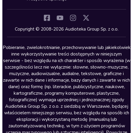
Inne języki
Komedia
Kryminały
Copyright © 2008-2026 Audioteka Group Sp. z o.o.
Lektury szkolne
Literatura anglojęzyczna
Pobieranie, zwielokrotnianie, przechowywanie lub jakiekolwiek
inne wykorzystywanie treści dostępnych w niniejszym
Literatura faktu
serwisie - bez względu na ich charakter i sposób wyrażenia (w
szczególności lecz nie wyłącznie: słowne, słowno-muzyczne,
Literatura obyczajowa
muzyczne, audiowizualne, audialne, tekstowe, graficzne i
Literatura piękna obca
zawarte w nich dane i informacje, bazy danych i zawarte w nich
dane) oraz formę (np. literackie, publicystyczne, naukowe,
Literatura piękna polska
kartograficzne, programy komputerowe, plastyczne,
Nagrania relaksacyjne
fotograficzne) wymaga uprzedniej i jednoznacznej zgody
Audioteka Group Sp. z o.o. z siedzibą w Warszawie, będącej
Nauka języków
właścicielem niniejszego serwisu, bez względu na sposób ich
Nauki humanistyczne
eksploracji i wykorzystaną metodę (manualną lub
zautomatyzowaną technikę, w tym z użyciem programów
Podcasty i audycje
uczenia maszynowego lub sztucznej inteligencji). Powyższe