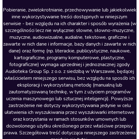
Literatura anglojęzyczna
Pobieranie, zwielokrotnianie, przechowywanie lub jakiekolwiek
inne wykorzystywanie treści dostępnych w niniejszym
Literatura faktu
serwisie - bez względu na ich charakter i sposób wyrażenia (w
szczególności lecz nie wyłącznie: słowne, słowno-muzyczne,
Literatura obyczajowa
muzyczne, audiowizualne, audialne, tekstowe, graficzne i
Literatura piękna obca
zawarte w nich dane i informacje, bazy danych i zawarte w nich
dane) oraz formę (np. literackie, publicystyczne, naukowe,
Literatura piękna polska
kartograficzne, programy komputerowe, plastyczne,
Nagrania relaksacyjne
fotograficzne) wymaga uprzedniej i jednoznacznej zgody
Audioteka Group Sp. z o.o. z siedzibą w Warszawie, będącej
Nauka języków
właścicielem niniejszego serwisu, bez względu na sposób ich
Nauki humanistyczne
eksploracji i wykorzystaną metodę (manualną lub
zautomatyzowaną technikę, w tym z użyciem programów
Podcasty i audycje
uczenia maszynowego lub sztucznej inteligencji). Powyższe
Polityka
zastrzeżenie nie dotyczy wykorzystywania jedynie w celu
ułatwienia ich wyszukiwania przez wyszukiwarki internetowe
Prasa
oraz korzystania w ramach stosunków umownych lub
Religia
dozwolonego użytku określonego przez właściwe przepisy
prawa. Szczegółowa treść dotycząca niniejszego zastrzeżenia
Romans