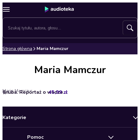
Strona główna
Maria Mamczur
Maria Mamczur
Maria Mamczur
45,99 zł
Gruba. Reportaż o wadze i uprzedzeniach
4.8
Kategorie
Nowości
Pomoc