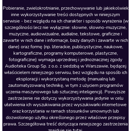
Literatura anglojęzyczna
Pobieranie, zwielokrotnianie, przechowywanie lub jakiekolwiek
inne wykorzystywanie treści dostępnych w niniejszym
Literatura faktu
serwisie - bez względu na ich charakter i sposób wyrażenia (w
szczególności lecz nie wyłącznie: słowne, słowno-muzyczne,
Literatura obyczajowa
muzyczne, audiowizualne, audialne, tekstowe, graficzne i
Literatura piękna obca
zawarte w nich dane i informacje, bazy danych i zawarte w nich
dane) oraz formę (np. literackie, publicystyczne, naukowe,
Literatura piękna polska
kartograficzne, programy komputerowe, plastyczne,
Nagrania relaksacyjne
fotograficzne) wymaga uprzedniej i jednoznacznej zgody
Audioteka Group Sp. z o.o. z siedzibą w Warszawie, będącej
Nauka języków
właścicielem niniejszego serwisu, bez względu na sposób ich
Nauki humanistyczne
eksploracji i wykorzystaną metodę (manualną lub
zautomatyzowaną technikę, w tym z użyciem programów
Podcasty i audycje
uczenia maszynowego lub sztucznej inteligencji). Powyższe
Polityka
zastrzeżenie nie dotyczy wykorzystywania jedynie w celu
ułatwienia ich wyszukiwania przez wyszukiwarki internetowe
Prasa
oraz korzystania w ramach stosunków umownych lub
Religia
dozwolonego użytku określonego przez właściwe przepisy
prawa. Szczegółowa treść dotycząca niniejszego zastrzeżenia
Romans
znajduje się
tutaj
.