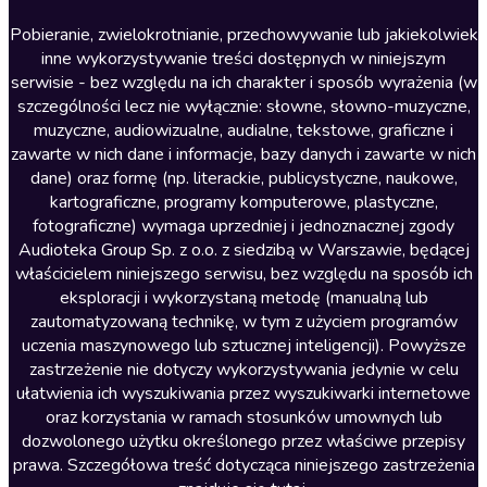
Literatura anglojęzyczna
Pobieranie, zwielokrotnianie, przechowywanie lub jakiekolwiek
inne wykorzystywanie treści dostępnych w niniejszym
Literatura faktu
serwisie - bez względu na ich charakter i sposób wyrażenia (w
szczególności lecz nie wyłącznie: słowne, słowno-muzyczne,
Literatura obyczajowa
muzyczne, audiowizualne, audialne, tekstowe, graficzne i
Literatura piękna obca
zawarte w nich dane i informacje, bazy danych i zawarte w nich
dane) oraz formę (np. literackie, publicystyczne, naukowe,
Literatura piękna polska
kartograficzne, programy komputerowe, plastyczne,
Nagrania relaksacyjne
fotograficzne) wymaga uprzedniej i jednoznacznej zgody
Audioteka Group Sp. z o.o. z siedzibą w Warszawie, będącej
Nauka języków
właścicielem niniejszego serwisu, bez względu na sposób ich
Nauki humanistyczne
eksploracji i wykorzystaną metodę (manualną lub
zautomatyzowaną technikę, w tym z użyciem programów
Podcasty i audycje
uczenia maszynowego lub sztucznej inteligencji). Powyższe
Polityka
zastrzeżenie nie dotyczy wykorzystywania jedynie w celu
ułatwienia ich wyszukiwania przez wyszukiwarki internetowe
Prasa
oraz korzystania w ramach stosunków umownych lub
Religia
dozwolonego użytku określonego przez właściwe przepisy
prawa. Szczegółowa treść dotycząca niniejszego zastrzeżenia
Romans