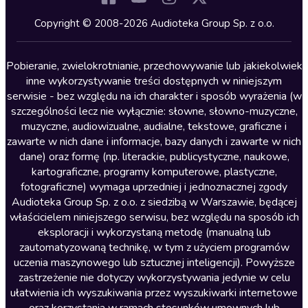
Kryminały
Copyright © 2008-2026 Audioteka Group Sp. z o.o.
Lektury szkolne
Literatura anglojęzyczna
Pobieranie, zwielokrotnianie, przechowywanie lub jakiekolwiek
inne wykorzystywanie treści dostępnych w niniejszym
Literatura faktu
serwisie - bez względu na ich charakter i sposób wyrażenia (w
szczególności lecz nie wyłącznie: słowne, słowno-muzyczne,
Literatura obyczajowa
muzyczne, audiowizualne, audialne, tekstowe, graficzne i
Literatura piękna obca
zawarte w nich dane i informacje, bazy danych i zawarte w nich
dane) oraz formę (np. literackie, publicystyczne, naukowe,
Literatura piękna polska
kartograficzne, programy komputerowe, plastyczne,
Nagrania relaksacyjne
fotograficzne) wymaga uprzedniej i jednoznacznej zgody
Audioteka Group Sp. z o.o. z siedzibą w Warszawie, będącej
Nauka języków
właścicielem niniejszego serwisu, bez względu na sposób ich
Nauki humanistyczne
eksploracji i wykorzystaną metodę (manualną lub
zautomatyzowaną technikę, w tym z użyciem programów
Podcasty i audycje
uczenia maszynowego lub sztucznej inteligencji). Powyższe
Polityka
zastrzeżenie nie dotyczy wykorzystywania jedynie w celu
ułatwienia ich wyszukiwania przez wyszukiwarki internetowe
Prasa