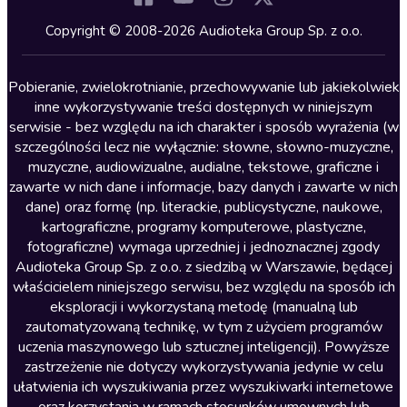
Kryminały
Copyright © 2008-2026 Audioteka Group Sp. z o.o.
Lektury szkolne
Literatura anglojęzyczna
Pobieranie, zwielokrotnianie, przechowywanie lub jakiekolwiek
inne wykorzystywanie treści dostępnych w niniejszym
Literatura faktu
serwisie - bez względu na ich charakter i sposób wyrażenia (w
szczególności lecz nie wyłącznie: słowne, słowno-muzyczne,
Literatura obyczajowa
muzyczne, audiowizualne, audialne, tekstowe, graficzne i
Literatura piękna obca
zawarte w nich dane i informacje, bazy danych i zawarte w nich
dane) oraz formę (np. literackie, publicystyczne, naukowe,
Literatura piękna polska
kartograficzne, programy komputerowe, plastyczne,
Nagrania relaksacyjne
fotograficzne) wymaga uprzedniej i jednoznacznej zgody
Audioteka Group Sp. z o.o. z siedzibą w Warszawie, będącej
Nauka języków
właścicielem niniejszego serwisu, bez względu na sposób ich
Nauki humanistyczne
eksploracji i wykorzystaną metodę (manualną lub
zautomatyzowaną technikę, w tym z użyciem programów
Podcasty i audycje
uczenia maszynowego lub sztucznej inteligencji). Powyższe
Polityka
zastrzeżenie nie dotyczy wykorzystywania jedynie w celu
ułatwienia ich wyszukiwania przez wyszukiwarki internetowe
Prasa