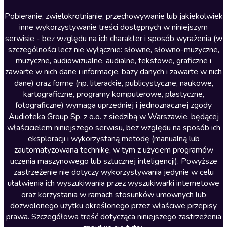
Literatura anglojęzyczna
Pobieranie, zwielokrotnianie, przechowywanie lub jakiekolwiek
inne wykorzystywanie treści dostępnych w niniejszym
Literatura faktu
serwisie - bez względu na ich charakter i sposób wyrażenia (w
szczególności lecz nie wyłącznie: słowne, słowno-muzyczne,
Literatura obyczajowa
muzyczne, audiowizualne, audialne, tekstowe, graficzne i
Literatura piękna obca
zawarte w nich dane i informacje, bazy danych i zawarte w nich
dane) oraz formę (np. literackie, publicystyczne, naukowe,
Literatura piękna polska
kartograficzne, programy komputerowe, plastyczne,
Nagrania relaksacyjne
fotograficzne) wymaga uprzedniej i jednoznacznej zgody
Audioteka Group Sp. z o.o. z siedzibą w Warszawie, będącej
Nauka języków
właścicielem niniejszego serwisu, bez względu na sposób ich
Nauki humanistyczne
eksploracji i wykorzystaną metodę (manualną lub
zautomatyzowaną technikę, w tym z użyciem programów
Podcasty i audycje
uczenia maszynowego lub sztucznej inteligencji). Powyższe
Polityka
zastrzeżenie nie dotyczy wykorzystywania jedynie w celu
ułatwienia ich wyszukiwania przez wyszukiwarki internetowe
Prasa
oraz korzystania w ramach stosunków umownych lub
Religia
dozwolonego użytku określonego przez właściwe przepisy
prawa. Szczegółowa treść dotycząca niniejszego zastrzeżenia
Romans