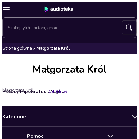
Strona główna
Małgorzata Król
Małgorzata Król
Małgorzata Król
19,99 zł
Polscy Hipokratesi. Najświetniejsi lekarze Rzeczypospolitej
Kategorie
Nowości
Pomoc