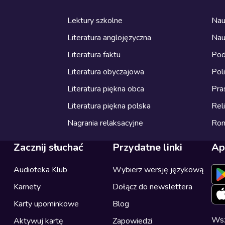
Lektury szkolne
Nau
Literatura anglojęzyczna
Nau
Literatura faktu
Pod
Literatura obyczajowa
Pol
Literatura piękna obca
Pra
Literatura piękna polska
Reli
Nagrania relaksacyjne
Ro
Zacznij słuchać
Przydatne linki
Ap
Audioteka Klub
Wybierz wersję językową
Karnety
Dołącz do newslettera
Karty upominkowe
Blog
Wsz
Aktywuj kartę
Zapowiedzi