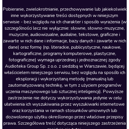
Literatura anglojęzyczna
Pobieranie, zwielokrotnianie, przechowywanie lub jakiekolwiek
inne wykorzystywanie treści dostępnych w niniejszym
Literatura faktu
serwisie - bez względu na ich charakter i sposób wyrażenia (w
szczególności lecz nie wyłącznie: słowne, słowno-muzyczne,
Literatura obyczajowa
muzyczne, audiowizualne, audialne, tekstowe, graficzne i
Literatura piękna obca
zawarte w nich dane i informacje, bazy danych i zawarte w nich
dane) oraz formę (np. literackie, publicystyczne, naukowe,
Literatura piękna polska
kartograficzne, programy komputerowe, plastyczne,
Nagrania relaksacyjne
fotograficzne) wymaga uprzedniej i jednoznacznej zgody
Audioteka Group Sp. z o.o. z siedzibą w Warszawie, będącej
Nauka języków
właścicielem niniejszego serwisu, bez względu na sposób ich
Nauki humanistyczne
eksploracji i wykorzystaną metodę (manualną lub
zautomatyzowaną technikę, w tym z użyciem programów
Podcasty i audycje
uczenia maszynowego lub sztucznej inteligencji). Powyższe
Polityka
zastrzeżenie nie dotyczy wykorzystywania jedynie w celu
ułatwienia ich wyszukiwania przez wyszukiwarki internetowe
Prasa
oraz korzystania w ramach stosunków umownych lub
Religia
dozwolonego użytku określonego przez właściwe przepisy
prawa. Szczegółowa treść dotycząca niniejszego zastrzeżenia
Romans