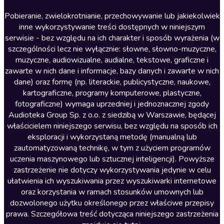
Literatura anglojęzyczna
Pobieranie, zwielokrotnianie, przechowywanie lub jakiekolwiek
inne wykorzystywanie treści dostępnych w niniejszym
Literatura faktu
serwisie - bez względu na ich charakter i sposób wyrażenia (w
szczególności lecz nie wyłącznie: słowne, słowno-muzyczne,
Literatura obyczajowa
muzyczne, audiowizualne, audialne, tekstowe, graficzne i
Literatura piękna obca
zawarte w nich dane i informacje, bazy danych i zawarte w nich
dane) oraz formę (np. literackie, publicystyczne, naukowe,
Literatura piękna polska
kartograficzne, programy komputerowe, plastyczne,
Nagrania relaksacyjne
fotograficzne) wymaga uprzedniej i jednoznacznej zgody
Audioteka Group Sp. z o.o. z siedzibą w Warszawie, będącej
Nauka języków
właścicielem niniejszego serwisu, bez względu na sposób ich
Nauki humanistyczne
eksploracji i wykorzystaną metodę (manualną lub
zautomatyzowaną technikę, w tym z użyciem programów
Podcasty i audycje
uczenia maszynowego lub sztucznej inteligencji). Powyższe
Polityka
zastrzeżenie nie dotyczy wykorzystywania jedynie w celu
ułatwienia ich wyszukiwania przez wyszukiwarki internetowe
Prasa
oraz korzystania w ramach stosunków umownych lub
Religia
dozwolonego użytku określonego przez właściwe przepisy
prawa. Szczegółowa treść dotycząca niniejszego zastrzeżenia
Romans