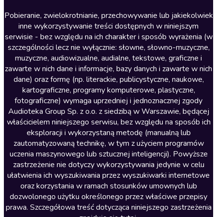
Literatura anglojęzyczna
Pobieranie, zwielokrotnianie, przechowywanie lub jakiekolwiek
inne wykorzystywanie treści dostępnych w niniejszym
Literatura faktu
serwisie - bez względu na ich charakter i sposób wyrażenia (w
szczególności lecz nie wyłącznie: słowne, słowno-muzyczne,
Literatura obyczajowa
muzyczne, audiowizualne, audialne, tekstowe, graficzne i
Literatura piękna obca
zawarte w nich dane i informacje, bazy danych i zawarte w nich
dane) oraz formę (np. literackie, publicystyczne, naukowe,
Literatura piękna polska
kartograficzne, programy komputerowe, plastyczne,
Nagrania relaksacyjne
fotograficzne) wymaga uprzedniej i jednoznacznej zgody
Audioteka Group Sp. z o.o. z siedzibą w Warszawie, będącej
Nauka języków
właścicielem niniejszego serwisu, bez względu na sposób ich
Nauki humanistyczne
eksploracji i wykorzystaną metodę (manualną lub
zautomatyzowaną technikę, w tym z użyciem programów
Podcasty i audycje
uczenia maszynowego lub sztucznej inteligencji). Powyższe
Polityka
zastrzeżenie nie dotyczy wykorzystywania jedynie w celu
ułatwienia ich wyszukiwania przez wyszukiwarki internetowe
Prasa
oraz korzystania w ramach stosunków umownych lub
Religia
dozwolonego użytku określonego przez właściwe przepisy
prawa. Szczegółowa treść dotycząca niniejszego zastrzeżenia
Romans