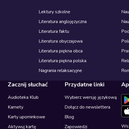
Lektury szkolne
Nau
Literatura anglojęzyczna
Nau
Literatura faktu
Pod
Literatura obyczajowa
Pol
Literatura piękna obca
Pra
Literatura piękna polska
Reli
Nagrania relaksacyjne
Ro
Zacznij słuchać
Przydatne linki
Ap
Audioteka Klub
Wybierz wersję językową
Karnety
Dołącz do newslettera
Karty upominkowe
Blog
Wsz
Aktywuj kartę
Zapowiedzi