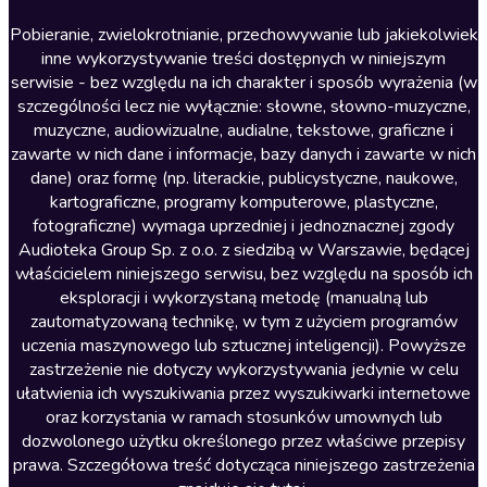
Literatura anglojęzyczna
Pobieranie, zwielokrotnianie, przechowywanie lub jakiekolwiek
inne wykorzystywanie treści dostępnych w niniejszym
Literatura faktu
serwisie - bez względu na ich charakter i sposób wyrażenia (w
szczególności lecz nie wyłącznie: słowne, słowno-muzyczne,
Literatura obyczajowa
muzyczne, audiowizualne, audialne, tekstowe, graficzne i
Literatura piękna obca
zawarte w nich dane i informacje, bazy danych i zawarte w nich
dane) oraz formę (np. literackie, publicystyczne, naukowe,
Literatura piękna polska
kartograficzne, programy komputerowe, plastyczne,
Nagrania relaksacyjne
fotograficzne) wymaga uprzedniej i jednoznacznej zgody
Audioteka Group Sp. z o.o. z siedzibą w Warszawie, będącej
Nauka języków
właścicielem niniejszego serwisu, bez względu na sposób ich
Nauki humanistyczne
eksploracji i wykorzystaną metodę (manualną lub
zautomatyzowaną technikę, w tym z użyciem programów
Podcasty i audycje
uczenia maszynowego lub sztucznej inteligencji). Powyższe
Polityka
zastrzeżenie nie dotyczy wykorzystywania jedynie w celu
ułatwienia ich wyszukiwania przez wyszukiwarki internetowe
Prasa
oraz korzystania w ramach stosunków umownych lub
Religia
dozwolonego użytku określonego przez właściwe przepisy
prawa. Szczegółowa treść dotycząca niniejszego zastrzeżenia
Romans