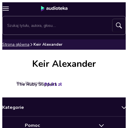
Strona główna
Keir Alexander
Keir Alexander
Keir Alexander
The Ruby Slippers
91,31 zł
Kategorie
Nowości
Pomoc