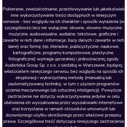
Literatura anglojęzyczna
Pobieranie, zwielokrotnianie, przechowywanie lub jakiekolwiek
inne wykorzystywanie treści dostępnych w niniejszym
Literatura faktu
serwisie - bez względu na ich charakter i sposób wyrażenia (w
szczególności lecz nie wyłącznie: słowne, słowno-muzyczne,
Literatura obyczajowa
muzyczne, audiowizualne, audialne, tekstowe, graficzne i
Literatura piękna obca
zawarte w nich dane i informacje, bazy danych i zawarte w nich
dane) oraz formę (np. literackie, publicystyczne, naukowe,
Literatura piękna polska
kartograficzne, programy komputerowe, plastyczne,
Nagrania relaksacyjne
fotograficzne) wymaga uprzedniej i jednoznacznej zgody
Audioteka Group Sp. z o.o. z siedzibą w Warszawie, będącej
Nauka języków
właścicielem niniejszego serwisu, bez względu na sposób ich
Nauki humanistyczne
eksploracji i wykorzystaną metodę (manualną lub
zautomatyzowaną technikę, w tym z użyciem programów
Podcasty i audycje
uczenia maszynowego lub sztucznej inteligencji). Powyższe
Polityka
zastrzeżenie nie dotyczy wykorzystywania jedynie w celu
ułatwienia ich wyszukiwania przez wyszukiwarki internetowe
Prasa
oraz korzystania w ramach stosunków umownych lub
Religia
dozwolonego użytku określonego przez właściwe przepisy
prawa. Szczegółowa treść dotycząca niniejszego zastrzeżenia
Romans