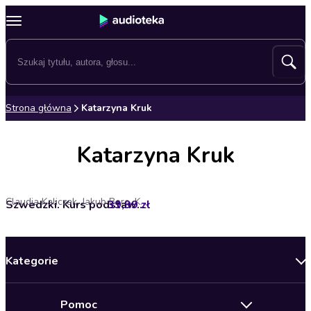
Strona główna
Katarzyna Kruk
Katarzyna Kruk
Claudia Kaliczak, Jakub Bero, Katarzyna Kruk
39,99 zł
Szwedzki. Kurs podstawowy mp3 część 2
Kategorie
Nowości
Pomoc