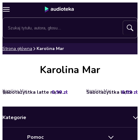
Strona główna
Karolina Mar
Karolina Mar
Karolina Mar
Karolina Mar
6,99 zł
Sabotażystka latte na wakacjach. Sabotażystka latte. Tom 2
Sabotażystka latte
6,99 zł
5
Kategorie
Nowości
Pomoc