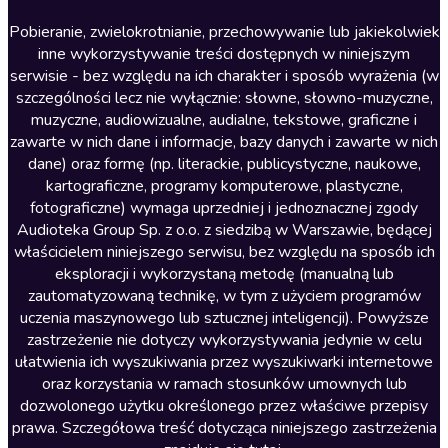
Literatura anglojęzyczna
Pobieranie, zwielokrotnianie, przechowywanie lub jakiekolwiek
inne wykorzystywanie treści dostępnych w niniejszym
Literatura faktu
serwisie - bez względu na ich charakter i sposób wyrażenia (w
szczególności lecz nie wyłącznie: słowne, słowno-muzyczne,
Literatura obyczajowa
muzyczne, audiowizualne, audialne, tekstowe, graficzne i
Literatura piękna obca
zawarte w nich dane i informacje, bazy danych i zawarte w nich
dane) oraz formę (np. literackie, publicystyczne, naukowe,
Literatura piękna polska
kartograficzne, programy komputerowe, plastyczne,
Nagrania relaksacyjne
fotograficzne) wymaga uprzedniej i jednoznacznej zgody
Audioteka Group Sp. z o.o. z siedzibą w Warszawie, będącej
Nauka języków
właścicielem niniejszego serwisu, bez względu na sposób ich
Nauki humanistyczne
eksploracji i wykorzystaną metodę (manualną lub
zautomatyzowaną technikę, w tym z użyciem programów
Podcasty i audycje
uczenia maszynowego lub sztucznej inteligencji). Powyższe
Polityka
zastrzeżenie nie dotyczy wykorzystywania jedynie w celu
ułatwienia ich wyszukiwania przez wyszukiwarki internetowe
Prasa
oraz korzystania w ramach stosunków umownych lub
Religia
dozwolonego użytku określonego przez właściwe przepisy
prawa. Szczegółowa treść dotycząca niniejszego zastrzeżenia
Romans