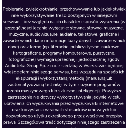
Literatura anglojęzyczna
Pobieranie, zwielokrotnianie, przechowywanie lub jakiekolwiek
inne wykorzystywanie treści dostępnych w niniejszym
Literatura faktu
serwisie - bez względu na ich charakter i sposób wyrażenia (w
szczególności lecz nie wyłącznie: słowne, słowno-muzyczne,
Literatura obyczajowa
muzyczne, audiowizualne, audialne, tekstowe, graficzne i
Literatura piękna obca
zawarte w nich dane i informacje, bazy danych i zawarte w nich
dane) oraz formę (np. literackie, publicystyczne, naukowe,
Literatura piękna polska
kartograficzne, programy komputerowe, plastyczne,
Nagrania relaksacyjne
fotograficzne) wymaga uprzedniej i jednoznacznej zgody
Audioteka Group Sp. z o.o. z siedzibą w Warszawie, będącej
Nauka języków
właścicielem niniejszego serwisu, bez względu na sposób ich
Nauki humanistyczne
eksploracji i wykorzystaną metodę (manualną lub
zautomatyzowaną technikę, w tym z użyciem programów
Podcasty i audycje
uczenia maszynowego lub sztucznej inteligencji). Powyższe
Polityka
zastrzeżenie nie dotyczy wykorzystywania jedynie w celu
ułatwienia ich wyszukiwania przez wyszukiwarki internetowe
Prasa
oraz korzystania w ramach stosunków umownych lub
Religia
dozwolonego użytku określonego przez właściwe przepisy
prawa. Szczegółowa treść dotycząca niniejszego zastrzeżenia
Romans