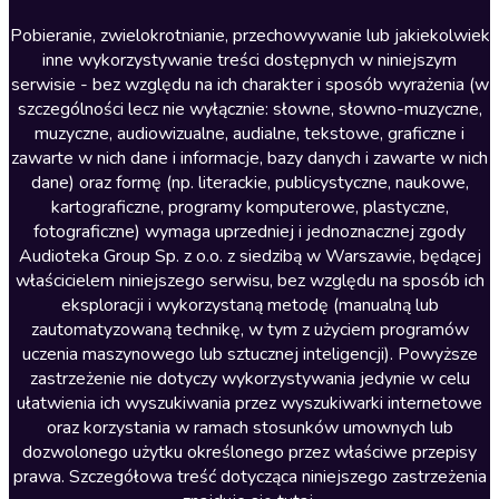
Literatura anglojęzyczna
Pobieranie, zwielokrotnianie, przechowywanie lub jakiekolwiek
inne wykorzystywanie treści dostępnych w niniejszym
Literatura faktu
serwisie - bez względu na ich charakter i sposób wyrażenia (w
szczególności lecz nie wyłącznie: słowne, słowno-muzyczne,
Literatura obyczajowa
muzyczne, audiowizualne, audialne, tekstowe, graficzne i
Literatura piękna obca
zawarte w nich dane i informacje, bazy danych i zawarte w nich
dane) oraz formę (np. literackie, publicystyczne, naukowe,
Literatura piękna polska
kartograficzne, programy komputerowe, plastyczne,
Nagrania relaksacyjne
fotograficzne) wymaga uprzedniej i jednoznacznej zgody
Audioteka Group Sp. z o.o. z siedzibą w Warszawie, będącej
Nauka języków
właścicielem niniejszego serwisu, bez względu na sposób ich
Nauki humanistyczne
eksploracji i wykorzystaną metodę (manualną lub
zautomatyzowaną technikę, w tym z użyciem programów
Podcasty i audycje
uczenia maszynowego lub sztucznej inteligencji). Powyższe
Polityka
zastrzeżenie nie dotyczy wykorzystywania jedynie w celu
ułatwienia ich wyszukiwania przez wyszukiwarki internetowe
Prasa
oraz korzystania w ramach stosunków umownych lub
Religia
dozwolonego użytku określonego przez właściwe przepisy
prawa. Szczegółowa treść dotycząca niniejszego zastrzeżenia
Romans