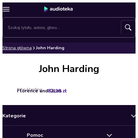
Strona główna
John Harding
John Harding
John Harding
Florence and Giles
82,18 zł
Kategorie
Nowości
Pomoc