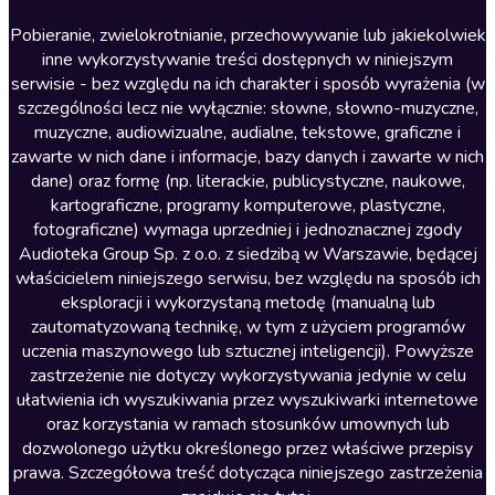
Literatura anglojęzyczna
Pobieranie, zwielokrotnianie, przechowywanie lub jakiekolwiek
inne wykorzystywanie treści dostępnych w niniejszym
Literatura faktu
serwisie - bez względu na ich charakter i sposób wyrażenia (w
szczególności lecz nie wyłącznie: słowne, słowno-muzyczne,
Literatura obyczajowa
muzyczne, audiowizualne, audialne, tekstowe, graficzne i
Literatura piękna obca
zawarte w nich dane i informacje, bazy danych i zawarte w nich
dane) oraz formę (np. literackie, publicystyczne, naukowe,
Literatura piękna polska
kartograficzne, programy komputerowe, plastyczne,
Nagrania relaksacyjne
fotograficzne) wymaga uprzedniej i jednoznacznej zgody
Audioteka Group Sp. z o.o. z siedzibą w Warszawie, będącej
Nauka języków
właścicielem niniejszego serwisu, bez względu na sposób ich
Nauki humanistyczne
eksploracji i wykorzystaną metodę (manualną lub
zautomatyzowaną technikę, w tym z użyciem programów
Podcasty i audycje
uczenia maszynowego lub sztucznej inteligencji). Powyższe
Polityka
zastrzeżenie nie dotyczy wykorzystywania jedynie w celu
ułatwienia ich wyszukiwania przez wyszukiwarki internetowe
Prasa
oraz korzystania w ramach stosunków umownych lub
Religia
dozwolonego użytku określonego przez właściwe przepisy
prawa. Szczegółowa treść dotycząca niniejszego zastrzeżenia
Romans