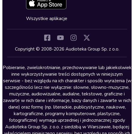
Zapowiedzi
Fantastyka
Cykle audiobooków
Horror
Wszystkie aplikacje
Inne języki
Komedia
Kryminały
Copyright © 2008-2026 Audioteka Group Sp. z o.o.
Lektury szkolne
Literatura anglojęzyczna
Pobieranie, zwielokrotnianie, przechowywanie lub jakiekolwiek
inne wykorzystywanie treści dostępnych w niniejszym
Literatura faktu
serwisie - bez względu na ich charakter i sposób wyrażenia (w
szczególności lecz nie wyłącznie: słowne, słowno-muzyczne,
Literatura obyczajowa
muzyczne, audiowizualne, audialne, tekstowe, graficzne i
Literatura piękna obca
zawarte w nich dane i informacje, bazy danych i zawarte w nich
dane) oraz formę (np. literackie, publicystyczne, naukowe,
Literatura piękna polska
kartograficzne, programy komputerowe, plastyczne,
Nagrania relaksacyjne
fotograficzne) wymaga uprzedniej i jednoznacznej zgody
Audioteka Group Sp. z o.o. z siedzibą w Warszawie, będącej
Nauka języków
właścicielem niniejszego serwisu, bez względu na sposób ich