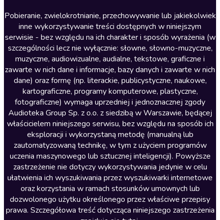
Literatura anglojęzyczna
Pobieranie, zwielokrotnianie, przechowywanie lub jakiekolwiek
inne wykorzystywanie treści dostępnych w niniejszym
Literatura faktu
serwisie - bez względu na ich charakter i sposób wyrażenia (w
szczególności lecz nie wyłącznie: słowne, słowno-muzyczne,
Literatura obyczajowa
muzyczne, audiowizualne, audialne, tekstowe, graficzne i
Literatura piękna obca
zawarte w nich dane i informacje, bazy danych i zawarte w nich
dane) oraz formę (np. literackie, publicystyczne, naukowe,
Literatura piękna polska
kartograficzne, programy komputerowe, plastyczne,
Nagrania relaksacyjne
fotograficzne) wymaga uprzedniej i jednoznacznej zgody
Audioteka Group Sp. z o.o. z siedzibą w Warszawie, będącej
Nauka języków
właścicielem niniejszego serwisu, bez względu na sposób ich
Nauki humanistyczne
eksploracji i wykorzystaną metodę (manualną lub
zautomatyzowaną technikę, w tym z użyciem programów
Podcasty i audycje
uczenia maszynowego lub sztucznej inteligencji). Powyższe
Polityka
zastrzeżenie nie dotyczy wykorzystywania jedynie w celu
ułatwienia ich wyszukiwania przez wyszukiwarki internetowe
Prasa
oraz korzystania w ramach stosunków umownych lub
Religia
dozwolonego użytku określonego przez właściwe przepisy
prawa. Szczegółowa treść dotycząca niniejszego zastrzeżenia
Romans