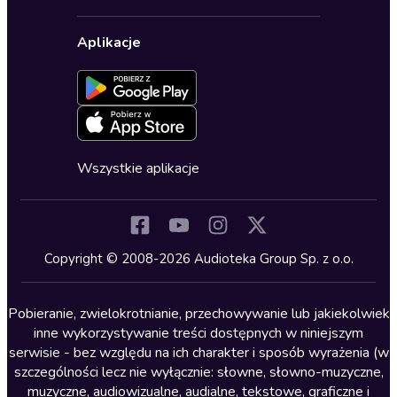
Karnety
Polityka prywatności
Biznes, marketing, ekonomia
Wybierz wersję językową
Karty upominkowe
Ustawienia prywatności
Dla dzieci
Aplikacje
Dołącz do newslettera
Aktywuj kartę
Formularz zgłaszania nielegalnych treści
Dla młodzieży
Blog
Oferta dla firm i bibliotek
Deklaracja dostępności
Erotyczne
Zapowiedzi
Fantastyka
Cykle audiobooków
Horror
Wszystkie aplikacje
Inne języki
Komedia
Kryminały
Copyright © 2008-2026 Audioteka Group Sp. z o.o.
Lektury szkolne
Literatura anglojęzyczna
Pobieranie, zwielokrotnianie, przechowywanie lub jakiekolwiek
inne wykorzystywanie treści dostępnych w niniejszym
Literatura faktu
serwisie - bez względu na ich charakter i sposób wyrażenia (w
szczególności lecz nie wyłącznie: słowne, słowno-muzyczne,
Literatura obyczajowa
muzyczne, audiowizualne, audialne, tekstowe, graficzne i