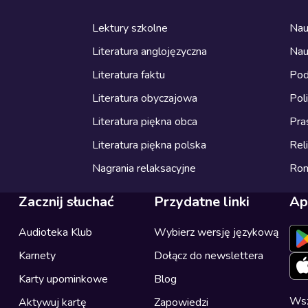
Lektury szkolne
Nau
Literatura anglojęzyczna
Nau
Literatura faktu
Pod
Literatura obyczajowa
Pol
Literatura piękna obca
Pra
Literatura piękna polska
Reli
Nagrania relaksacyjne
Ro
Zacznij słuchać
Przydatne linki
Ap
Audioteka Klub
Wybierz wersję językową
Karnety
Dołącz do newslettera
Karty upominkowe
Blog
Wsz
Aktywuj kartę
Zapowiedzi