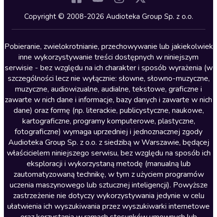
Kryminały
Copyright © 2008-2026 Audioteka Group Sp. z o.o.
Lektury szkolne
Literatura anglojęzyczna
Pobieranie, zwielokrotnianie, przechowywanie lub jakiekolwiek
inne wykorzystywanie treści dostępnych w niniejszym
Literatura faktu
serwisie - bez względu na ich charakter i sposób wyrażenia (w
szczególności lecz nie wyłącznie: słowne, słowno-muzyczne,
Literatura obyczajowa
muzyczne, audiowizualne, audialne, tekstowe, graficzne i
Literatura piękna obca
zawarte w nich dane i informacje, bazy danych i zawarte w nich
dane) oraz formę (np. literackie, publicystyczne, naukowe,
Literatura piękna polska
kartograficzne, programy komputerowe, plastyczne,
Nagrania relaksacyjne
fotograficzne) wymaga uprzedniej i jednoznacznej zgody
Audioteka Group Sp. z o.o. z siedzibą w Warszawie, będącej
Nauka języków
właścicielem niniejszego serwisu, bez względu na sposób ich
Nauki humanistyczne
eksploracji i wykorzystaną metodę (manualną lub
zautomatyzowaną technikę, w tym z użyciem programów
Podcasty i audycje
uczenia maszynowego lub sztucznej inteligencji). Powyższe
Polityka
zastrzeżenie nie dotyczy wykorzystywania jedynie w celu
ułatwienia ich wyszukiwania przez wyszukiwarki internetowe
Prasa