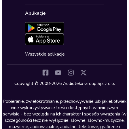
Karnety
Polityka prywatności
Biznes, marketing, ekonomia
Wybierz wersję językową
Karty upominkowe
Ustawienia prywatności
Dla dzieci
Aplikacje
Dołącz do newslettera
Aktywuj kartę
Formularz zgłaszania nielegalnych treści
Dla młodzieży
Blog
Oferta dla firm i bibliotek
Deklaracja dostępności
Erotyczne
Zapowiedzi
Fantastyka
Cykle audiobooków
Horror
Wszystkie aplikacje
Inne języki
Komedia
Kryminały
Copyright © 2008-2026 Audioteka Group Sp. z o.o.
Lektury szkolne
Literatura anglojęzyczna
Pobieranie, zwielokrotnianie, przechowywanie lub jakiekolwiek
inne wykorzystywanie treści dostępnych w niniejszym
Literatura faktu
serwisie - bez względu na ich charakter i sposób wyrażenia (w
szczególności lecz nie wyłącznie: słowne, słowno-muzyczne,
Literatura obyczajowa
muzyczne, audiowizualne, audialne, tekstowe, graficzne i