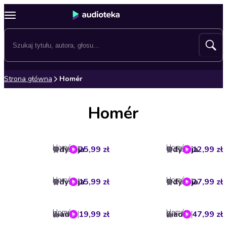
Strona główna
Homér
Homér
Homér
Homér
Odyseja
25,99 zł
Odyseja
12,99 zł
3.8
4.3
Homér
Homér
Odyseja
15,99 zł
Odyseja
27,99 zł
5
4.6
Homér
Homér
Iliada
19,99 zł
Iliada
47,99 zł
4.7
5