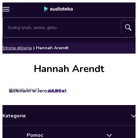
Strona główna
Hannah Arendt
Hannah Arendt
Hannah Arendt
Eichmann w Jerozolimie
44,99 zł
4.6
Kategorie
Nowości
Pomoc