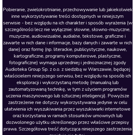
Literatura anglojęzyczna
Pobieranie, zwielokrotnianie, przechowywanie lub jakiekolwiek
inne wykorzystywanie treści dostępnych w niniejszym
Literatura faktu
serwisie - bez względu na ich charakter i sposób wyrażenia (w
szczególności lecz nie wyłącznie: słowne, słowno-muzyczne,
Literatura obyczajowa
muzyczne, audiowizualne, audialne, tekstowe, graficzne i
Literatura piękna obca
zawarte w nich dane i informacje, bazy danych i zawarte w nich
dane) oraz formę (np. literackie, publicystyczne, naukowe,
Literatura piękna polska
kartograficzne, programy komputerowe, plastyczne,
Nagrania relaksacyjne
fotograficzne) wymaga uprzedniej i jednoznacznej zgody
Audioteka Group Sp. z o.o. z siedzibą w Warszawie, będącej
Nauka języków
właścicielem niniejszego serwisu, bez względu na sposób ich
Nauki humanistyczne
eksploracji i wykorzystaną metodę (manualną lub
zautomatyzowaną technikę, w tym z użyciem programów
Podcasty i audycje
uczenia maszynowego lub sztucznej inteligencji). Powyższe
Polityka
zastrzeżenie nie dotyczy wykorzystywania jedynie w celu
ułatwienia ich wyszukiwania przez wyszukiwarki internetowe
Prasa
oraz korzystania w ramach stosunków umownych lub
Religia
dozwolonego użytku określonego przez właściwe przepisy
prawa. Szczegółowa treść dotycząca niniejszego zastrzeżenia
Romans