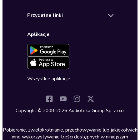
Pomoc
Audioseriale
Audioteka Klub
Regulamin
Biografie
Przydatne linki
Karnety
Polityka prywatności
Biznes, marketing, ekonomia
Wybierz wersję językową
Karty upominkowe
Ustawienia prywatności
Dla dzieci
Aplikacje
Dołącz do newslettera
Aktywuj kartę
Formularz zgłaszania nielegalnych treści
Dla młodzieży
Blog
Oferta dla firm i bibliotek
Deklaracja dostępności
Erotyczne
Zapowiedzi
Fantastyka
Cykle audiobooków
Horror
Wszystkie aplikacje
Inne języki
Komedia
Kryminały
Copyright © 2008-2026 Audioteka Group Sp. z o.o.
Lektury szkolne
Literatura anglojęzyczna
Pobieranie, zwielokrotnianie, przechowywanie lub jakiekolwiek
inne wykorzystywanie treści dostępnych w niniejszym