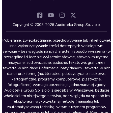
Inne języki
Komedia
Kryminały
Copyright © 2008-2026 Audioteka Group Sp. z o.o.
Lektury szkolne
Literatura anglojęzyczna
Pobieranie, zwielokrotnianie, przechowywanie lub jakiekolwiek
inne wykorzystywanie treści dostępnych w niniejszym
Literatura faktu
serwisie - bez względu na ich charakter i sposób wyrażenia (w
szczególności lecz nie wyłącznie: słowne, słowno-muzyczne,
Literatura obyczajowa
muzyczne, audiowizualne, audialne, tekstowe, graficzne i
Literatura piękna obca
zawarte w nich dane i informacje, bazy danych i zawarte w nich
dane) oraz formę (np. literackie, publicystyczne, naukowe,
Literatura piękna polska
kartograficzne, programy komputerowe, plastyczne,
Nagrania relaksacyjne
fotograficzne) wymaga uprzedniej i jednoznacznej zgody
Audioteka Group Sp. z o.o. z siedzibą w Warszawie, będącej
Nauka języków
właścicielem niniejszego serwisu, bez względu na sposób ich
Nauki humanistyczne
eksploracji i wykorzystaną metodę (manualną lub
zautomatyzowaną technikę, w tym z użyciem programów
Podcasty i audycje
uczenia maszynowego lub sztucznej inteligencji). Powyższe