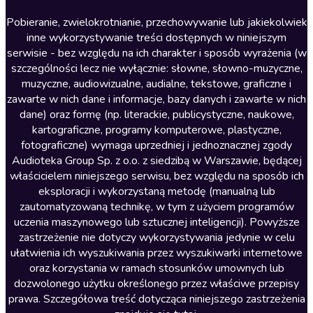
Literatura anglojęzyczna
Pobieranie, zwielokrotnianie, przechowywanie lub jakiekolwiek
inne wykorzystywanie treści dostępnych w niniejszym
Literatura faktu
serwisie - bez względu na ich charakter i sposób wyrażenia (w
szczególności lecz nie wyłącznie: słowne, słowno-muzyczne,
Literatura obyczajowa
muzyczne, audiowizualne, audialne, tekstowe, graficzne i
Literatura piękna obca
zawarte w nich dane i informacje, bazy danych i zawarte w nich
dane) oraz formę (np. literackie, publicystyczne, naukowe,
Literatura piękna polska
kartograficzne, programy komputerowe, plastyczne,
Nagrania relaksacyjne
fotograficzne) wymaga uprzedniej i jednoznacznej zgody
Audioteka Group Sp. z o.o. z siedzibą w Warszawie, będącej
Nauka języków
właścicielem niniejszego serwisu, bez względu na sposób ich
Nauki humanistyczne
eksploracji i wykorzystaną metodę (manualną lub
zautomatyzowaną technikę, w tym z użyciem programów
Podcasty i audycje
uczenia maszynowego lub sztucznej inteligencji). Powyższe
Polityka
zastrzeżenie nie dotyczy wykorzystywania jedynie w celu
ułatwienia ich wyszukiwania przez wyszukiwarki internetowe
Prasa
oraz korzystania w ramach stosunków umownych lub
Religia
dozwolonego użytku określonego przez właściwe przepisy
prawa. Szczegółowa treść dotycząca niniejszego zastrzeżenia
Romans