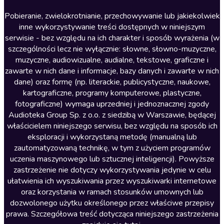
Literatura anglojęzyczna
Pobieranie, zwielokrotnianie, przechowywanie lub jakiekolwiek
inne wykorzystywanie treści dostępnych w niniejszym
Literatura faktu
serwisie - bez względu na ich charakter i sposób wyrażenia (w
szczególności lecz nie wyłącznie: słowne, słowno-muzyczne,
Literatura obyczajowa
muzyczne, audiowizualne, audialne, tekstowe, graficzne i
Literatura piękna obca
zawarte w nich dane i informacje, bazy danych i zawarte w nich
dane) oraz formę (np. literackie, publicystyczne, naukowe,
Literatura piękna polska
kartograficzne, programy komputerowe, plastyczne,
Nagrania relaksacyjne
fotograficzne) wymaga uprzedniej i jednoznacznej zgody
Audioteka Group Sp. z o.o. z siedzibą w Warszawie, będącej
Nauka języków
właścicielem niniejszego serwisu, bez względu na sposób ich
Nauki humanistyczne
eksploracji i wykorzystaną metodę (manualną lub
zautomatyzowaną technikę, w tym z użyciem programów
Podcasty i audycje
uczenia maszynowego lub sztucznej inteligencji). Powyższe
Polityka
zastrzeżenie nie dotyczy wykorzystywania jedynie w celu
ułatwienia ich wyszukiwania przez wyszukiwarki internetowe
Prasa
oraz korzystania w ramach stosunków umownych lub
Religia
dozwolonego użytku określonego przez właściwe przepisy
prawa. Szczegółowa treść dotycząca niniejszego zastrzeżenia
Romans