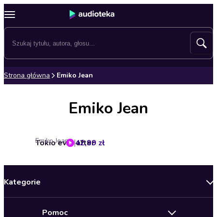
Strona główna
Emiko Jean
Emiko Jean
Emiko Jean
Tokio ever after
42,99 zł
Kategorie
Nowości
Pomoc