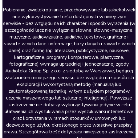
Literatura anglojęzyczna
Pobieranie, zwielokrotnianie, przechowywanie lub jakiekolwiek
inne wykorzystywanie treści dostępnych w niniejszym
Literatura faktu
serwisie - bez względu na ich charakter i sposób wyrażenia (w
szczególności lecz nie wyłącznie: słowne, słowno-muzyczne,
Literatura obyczajowa
muzyczne, audiowizualne, audialne, tekstowe, graficzne i
Literatura piękna obca
zawarte w nich dane i informacje, bazy danych i zawarte w nich
dane) oraz formę (np. literackie, publicystyczne, naukowe,
Literatura piękna polska
kartograficzne, programy komputerowe, plastyczne,
Nagrania relaksacyjne
fotograficzne) wymaga uprzedniej i jednoznacznej zgody
Audioteka Group Sp. z o.o. z siedzibą w Warszawie, będącej
Nauka języków
właścicielem niniejszego serwisu, bez względu na sposób ich
Nauki humanistyczne
eksploracji i wykorzystaną metodę (manualną lub
zautomatyzowaną technikę, w tym z użyciem programów
Podcasty i audycje
uczenia maszynowego lub sztucznej inteligencji). Powyższe
Polityka
zastrzeżenie nie dotyczy wykorzystywania jedynie w celu
ułatwienia ich wyszukiwania przez wyszukiwarki internetowe
Prasa
oraz korzystania w ramach stosunków umownych lub
Religia
dozwolonego użytku określonego przez właściwe przepisy
prawa. Szczegółowa treść dotycząca niniejszego zastrzeżenia
Romans