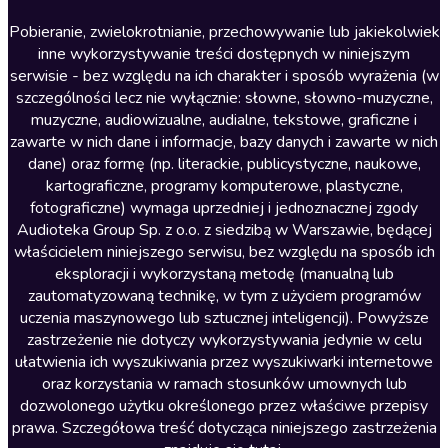
Literatura anglojęzyczna
Pobieranie, zwielokrotnianie, przechowywanie lub jakiekolwiek
inne wykorzystywanie treści dostępnych w niniejszym
Literatura faktu
serwisie - bez względu na ich charakter i sposób wyrażenia (w
szczególności lecz nie wyłącznie: słowne, słowno-muzyczne,
Literatura obyczajowa
muzyczne, audiowizualne, audialne, tekstowe, graficzne i
Literatura piękna obca
zawarte w nich dane i informacje, bazy danych i zawarte w nich
dane) oraz formę (np. literackie, publicystyczne, naukowe,
Literatura piękna polska
kartograficzne, programy komputerowe, plastyczne,
Nagrania relaksacyjne
fotograficzne) wymaga uprzedniej i jednoznacznej zgody
Audioteka Group Sp. z o.o. z siedzibą w Warszawie, będącej
Nauka języków
właścicielem niniejszego serwisu, bez względu na sposób ich
Nauki humanistyczne
eksploracji i wykorzystaną metodę (manualną lub
zautomatyzowaną technikę, w tym z użyciem programów
Podcasty i audycje
uczenia maszynowego lub sztucznej inteligencji). Powyższe
Polityka
zastrzeżenie nie dotyczy wykorzystywania jedynie w celu
ułatwienia ich wyszukiwania przez wyszukiwarki internetowe
Prasa
oraz korzystania w ramach stosunków umownych lub
Religia
dozwolonego użytku określonego przez właściwe przepisy
prawa. Szczegółowa treść dotycząca niniejszego zastrzeżenia
Romans