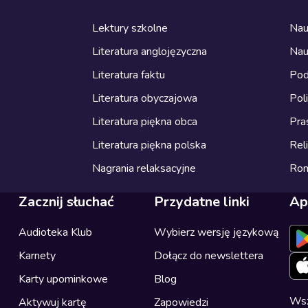
Lektury szkolne
Nau
Literatura anglojęzyczna
Nau
Literatura faktu
Pod
Literatura obyczajowa
Pol
Literatura piękna obca
Pra
Literatura piękna polska
Reli
Nagrania relaksacyjne
Ro
Zacznij słuchać
Przydatne linki
Ap
Audioteka Klub
Wybierz wersję językową
Karnety
Dołącz do newslettera
Karty upominkowe
Blog
Wsz
Aktywuj kartę
Zapowiedzi