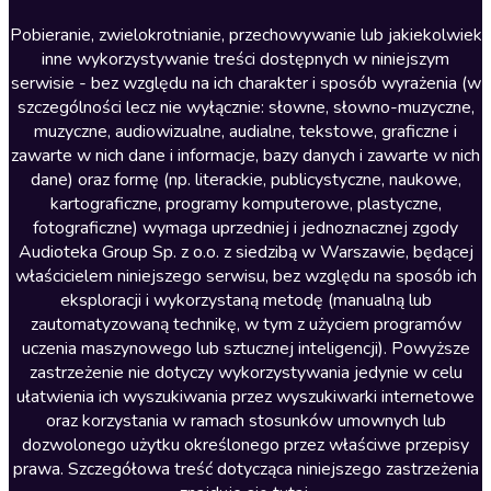
Literatura anglojęzyczna
Pobieranie, zwielokrotnianie, przechowywanie lub jakiekolwiek
inne wykorzystywanie treści dostępnych w niniejszym
Literatura faktu
serwisie - bez względu na ich charakter i sposób wyrażenia (w
szczególności lecz nie wyłącznie: słowne, słowno-muzyczne,
Literatura obyczajowa
muzyczne, audiowizualne, audialne, tekstowe, graficzne i
Literatura piękna obca
zawarte w nich dane i informacje, bazy danych i zawarte w nich
dane) oraz formę (np. literackie, publicystyczne, naukowe,
Literatura piękna polska
kartograficzne, programy komputerowe, plastyczne,
Nagrania relaksacyjne
fotograficzne) wymaga uprzedniej i jednoznacznej zgody
Audioteka Group Sp. z o.o. z siedzibą w Warszawie, będącej
Nauka języków
właścicielem niniejszego serwisu, bez względu na sposób ich
Nauki humanistyczne
eksploracji i wykorzystaną metodę (manualną lub
zautomatyzowaną technikę, w tym z użyciem programów
Podcasty i audycje
uczenia maszynowego lub sztucznej inteligencji). Powyższe
Polityka
zastrzeżenie nie dotyczy wykorzystywania jedynie w celu
ułatwienia ich wyszukiwania przez wyszukiwarki internetowe
Prasa
oraz korzystania w ramach stosunków umownych lub
Religia
dozwolonego użytku określonego przez właściwe przepisy
prawa. Szczegółowa treść dotycząca niniejszego zastrzeżenia
Romans