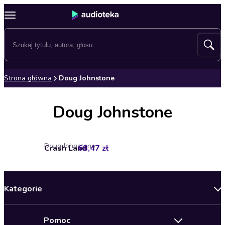
Strona główna
Doug Johnstone
Doug Johnstone
Doug Johnstone
Crash Land
68,47 zł
Kategorie
Nowości
Pomoc