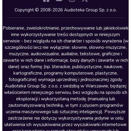
Kryminały
Copyright © 2008-2026 Audioteka Group Sp. z o.o.
Lektury szkolne
Literatura anglojęzyczna
Pobieranie, zwielokrotnianie, przechowywanie lub jakiekolwiek
inne wykorzystywanie treści dostępnych w niniejszym
Literatura faktu
serwisie - bez względu na ich charakter i sposób wyrażenia (w
szczególności lecz nie wyłącznie: słowne, słowno-muzyczne,
Literatura obyczajowa
muzyczne, audiowizualne, audialne, tekstowe, graficzne i
Literatura piękna obca
zawarte w nich dane i informacje, bazy danych i zawarte w nich
dane) oraz formę (np. literackie, publicystyczne, naukowe,
Literatura piękna polska
kartograficzne, programy komputerowe, plastyczne,
Nagrania relaksacyjne
fotograficzne) wymaga uprzedniej i jednoznacznej zgody
Audioteka Group Sp. z o.o. z siedzibą w Warszawie, będącej
Nauka języków
właścicielem niniejszego serwisu, bez względu na sposób ich
Nauki humanistyczne
eksploracji i wykorzystaną metodę (manualną lub
zautomatyzowaną technikę, w tym z użyciem programów
Podcasty i audycje
uczenia maszynowego lub sztucznej inteligencji). Powyższe
Polityka
zastrzeżenie nie dotyczy wykorzystywania jedynie w celu
ułatwienia ich wyszukiwania przez wyszukiwarki internetowe
Prasa