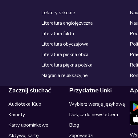
Lektury szkolne
Nau
Literatura anglojęzyczna
Nau
Literatura faktu
Pod
Literatura obyczajowa
Pol
Literatura piękna obca
Pra
Literatura piękna polska
Reli
Nagrania relaksacyjne
Ro
Zacznij słuchać
Przydatne linki
Ap
Audioteka Klub
Wybierz wersję językową
Karnety
Dołącz do newslettera
Karty upominkowe
Blog
Wsz
Aktywuj kartę
Zapowiedzi