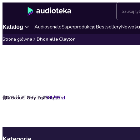
Audioseriale
Superprodukcje
Bestsellery
Nowości
Katalog
Strona główna
Dhonielle Clayton
Angie Thomas, Dhonielle Clayton, Nic Stone, Tiffany D. Jackson
39,99 zł
Blackout. Gdy zgasną światła
2.7
Kategorie