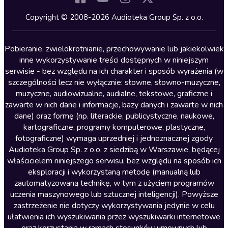
Kryminały
Copyright © 2008-2026 Audioteka Group Sp. z o.o.
Lektury szkolne
Literatura anglojęzyczna
Pobieranie, zwielokrotnianie, przechowywanie lub jakiekolwiek
inne wykorzystywanie treści dostępnych w niniejszym
Literatura faktu
serwisie - bez względu na ich charakter i sposób wyrażenia (w
szczególności lecz nie wyłącznie: słowne, słowno-muzyczne,
Literatura obyczajowa
muzyczne, audiowizualne, audialne, tekstowe, graficzne i
Literatura piękna obca
zawarte w nich dane i informacje, bazy danych i zawarte w nich
dane) oraz formę (np. literackie, publicystyczne, naukowe,
Literatura piękna polska
kartograficzne, programy komputerowe, plastyczne,
Nagrania relaksacyjne
fotograficzne) wymaga uprzedniej i jednoznacznej zgody
Audioteka Group Sp. z o.o. z siedzibą w Warszawie, będącej
Nauka języków
właścicielem niniejszego serwisu, bez względu na sposób ich
Nauki humanistyczne
eksploracji i wykorzystaną metodę (manualną lub
zautomatyzowaną technikę, w tym z użyciem programów
Podcasty i audycje
uczenia maszynowego lub sztucznej inteligencji). Powyższe
Polityka
zastrzeżenie nie dotyczy wykorzystywania jedynie w celu
ułatwienia ich wyszukiwania przez wyszukiwarki internetowe
Prasa