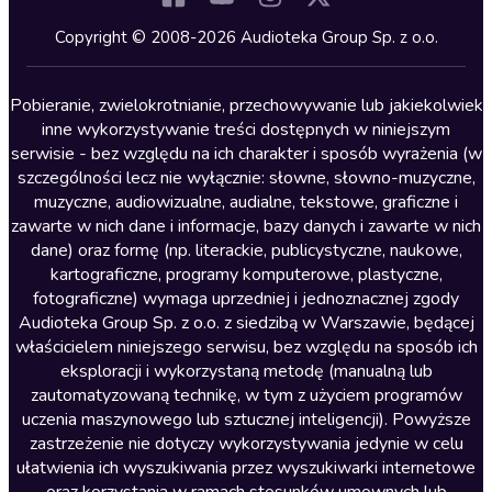
Kryminały
Copyright © 2008-2026 Audioteka Group Sp. z o.o.
Lektury szkolne
Literatura anglojęzyczna
Pobieranie, zwielokrotnianie, przechowywanie lub jakiekolwiek
inne wykorzystywanie treści dostępnych w niniejszym
Literatura faktu
serwisie - bez względu na ich charakter i sposób wyrażenia (w
szczególności lecz nie wyłącznie: słowne, słowno-muzyczne,
Literatura obyczajowa
muzyczne, audiowizualne, audialne, tekstowe, graficzne i
Literatura piękna obca
zawarte w nich dane i informacje, bazy danych i zawarte w nich
dane) oraz formę (np. literackie, publicystyczne, naukowe,
Literatura piękna polska
kartograficzne, programy komputerowe, plastyczne,
Nagrania relaksacyjne
fotograficzne) wymaga uprzedniej i jednoznacznej zgody
Audioteka Group Sp. z o.o. z siedzibą w Warszawie, będącej
Nauka języków
właścicielem niniejszego serwisu, bez względu na sposób ich
Nauki humanistyczne
eksploracji i wykorzystaną metodę (manualną lub
zautomatyzowaną technikę, w tym z użyciem programów
Podcasty i audycje
uczenia maszynowego lub sztucznej inteligencji). Powyższe
Polityka
zastrzeżenie nie dotyczy wykorzystywania jedynie w celu
ułatwienia ich wyszukiwania przez wyszukiwarki internetowe
Prasa